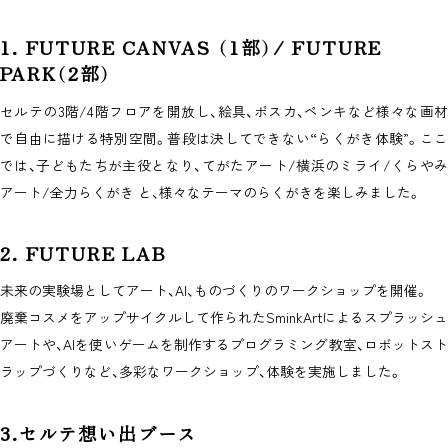
1. FUTURE CANVAS （1部）/ FUTURE
PARK（2部）
セルテの3階/4階フロアを開放し、絵具、ポスカ、ペンキなど様々な画材
で自由に描ける特別空間。普段は決してできない“らくがき体験”。ここ
では、子どもたちが主役となり、てがたアート/横浜のミライ/くらやみ
アート/全力らくがき と、様々なテーマのらくがきを楽しみました。
2. FUTURE LAB
未来の実験場としてアート、AI、ものづくりのワークショップを開催。
廃棄コスメをアップサイクルして作られたSminkArtによるスプラッシュ
アートや、AIを使いゲームを制作するプログラミング教室、ロボットスト
ラップづくりなど、多彩なワークショップ、体験を実施しました。
3.セルテ想い出ブース