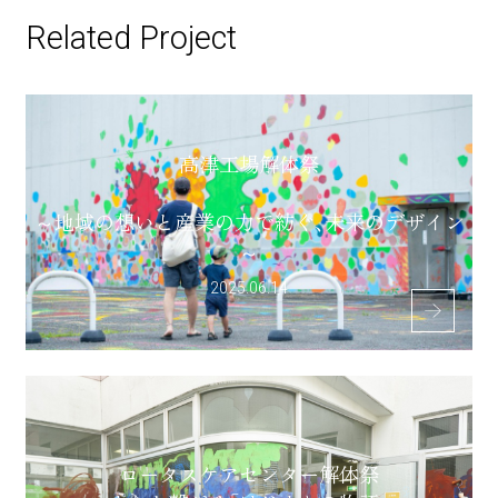
Related Project
高津工場解体祭
～地域の想いと産業の力で紡ぐ、未来のデザイン
～
2025.06.14
ロータスケアセンター解体祭