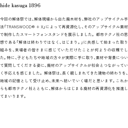
hide kasuga 1896
今回の解体祭では、解体現場から出た廃木材を、弊社のアップサイクル手
法「TRANSWOOD® + X」によって再資源化し、そのアップサイクル素材
で制作したスマートフォンスタンドを展示しました。 都市テクノ社の思
想である「解体は終わりではなく、はじまり。」に共感して始まった取り
組みを、来場者の皆さまに感じていただけたことが何よりの収穫でし
た。特に、子どもたちや地域の方々が実際に手に取り、素材や背景につい
て質問してくださる姿に、廃材のアップサイクルが社会とつながってい
く手応えを感じました。 解体祭は、長く親しまれてきた建物の終わりを、
地域の記憶として受け止め、未来へ紡いでいく場だと思います。これか
らも都市テクノ社とともに、解体からはじまる廃材の再資源化を推進し
てまいります。